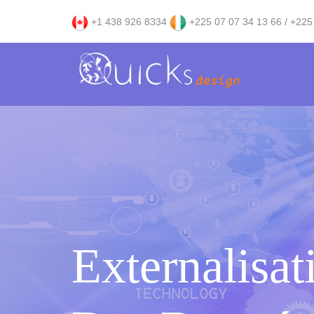
+1 438 926 8334
+225 07 07 34 13 66 / +225
Externalisat
Hébergemen