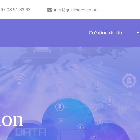
 07 08 91 86 93
info@quicksdesign.net
Création de site
E
ion
t